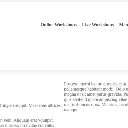
Online Workshops
Live Workshops
Men
Posuere morbi leo urna molestie at. 
pellentesque habitant morbi. Odio u
magna ut sit amet purus gravida. Pla
quis eleifend quam adipiscing vitae p
mattis rhoncus urna. Mauris vitae ult
ringia suscipit. Maecenas ultrices,
natoque
udin velit. Aliquam erat volutpat.
s ultrices, orci vitae convallis