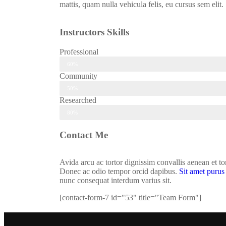
mattis, quam nulla vehicula felis, eu cursus sem elit.
Instructors Skills
Professional
60%
Community
50%
Researched
80%
Contact Me
Avida arcu ac tortor dignissim convallis aenean et to
Donec ac odio tempor orcid dapibus.
Sit amet purus 
nunc consequat interdum varius sit.
[contact-form-7 id="53" title="Team Form"]